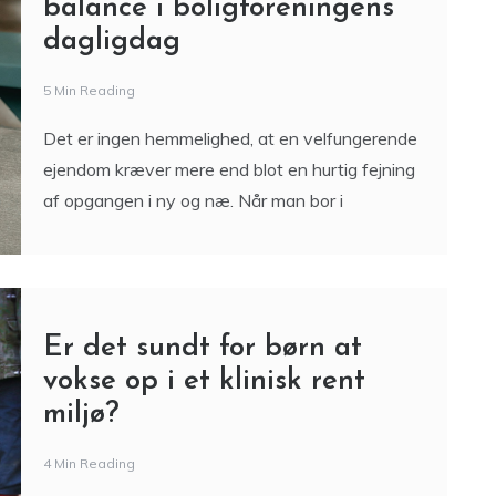
balance i boligforeningens
dagligdag
5 Min Reading
Det er ingen hemmelighed, at en velfungerende
ejendom kræver mere end blot en hurtig fejning
af opgangen i ny og næ. Når man bor i
Er det sundt for børn at
vokse op i et klinisk rent
miljø?
4 Min Reading