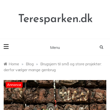
Skip
to
content
Teresparken.dk
Menu
Home
»
Blog
»
Brugsjern til små og store projekter:
derfor vælger mange genbrug
Annonce