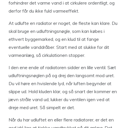
forhindrer det varme vand i at cirkulere ordentligt, og
derfor får du ikke fuld varmeeffekt.
At udlufte en radiator er noget, de fleste kan klare. Du
skal bruge en udluftningsnøgle, som kan købes i
ethvert byggemarked, og en klud til at fange
eventuelle vanddråber. Start med at slukke for dit
varmeanlæg, så cirkulationen stopper.
I den ene ende af radiatoren sidder en lille ventil. Sæt
udluftningsnøglen på og drej den langsomt mod uret.
Du vil høre en hvislende lyd, når luften begynder at
slippe ud. Hold kluden klar, og så snart der kommer en
jævn stråle vand ud, lukker du ventilen igen ved at
dreje med uret. Så simpelt er det.
Når du har udluftet en eller flere radiatorer, er det en
god idé lige at tjekke vandtrykket på dit anlæg. Det