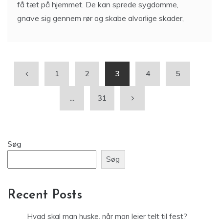
1
2
3
4
5
…
31
Søg
Søg
Recent Posts
Hvad skal man huske, når man lejer telt til fest?
Google Ads vs. Facebook Ads: Hvor skal du lægge