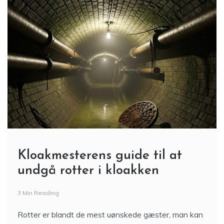
Kloakmesterens guide til at
undgå rotter i kloakken
3 Min Reading
Rotter er blandt de mest uønskede gæster, man kan
få tæt på hjemmet. De kan sprede sygdomme,
gnave sig gennem rør og skabe alvorlige skader,