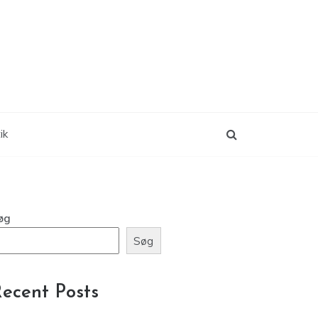
ik
øg
Søg
ecent Posts