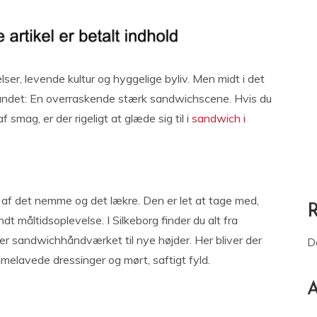
ser, levende kultur og hyggelige byliv. Men midt i det
andet: En overraskende stærk sandwichscene. Hvis du
mag, er der rigeligt at glæde sig til i
sandwich i
af det nemme og det lækre. Den er let at tage med,
t måltidsoplevelse. I Silkeborg finder du alt fra
ger sandwichhåndværket til nye højder. Her bliver der
D
emmelavede dressinger og mørt, saftigt fyld.
A