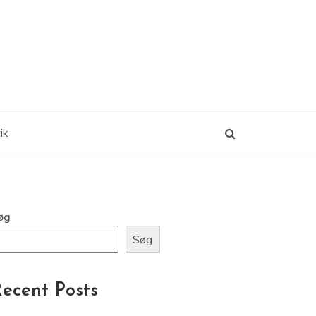
ik
øg
Søg
ecent Posts