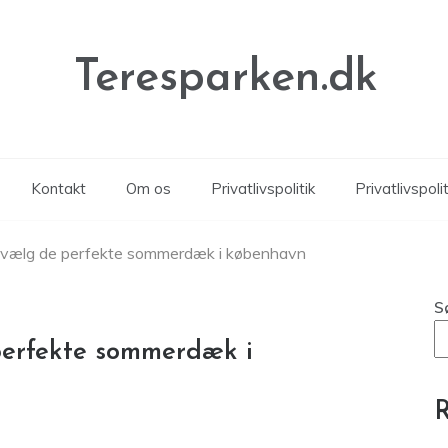
Teresparken.dk
Kontakt
Om os
Privatlivspolitik
Privatlivspolit
l: vælg de perfekte sommerdæk i københavn
S
 perfekte sommerdæk i
R