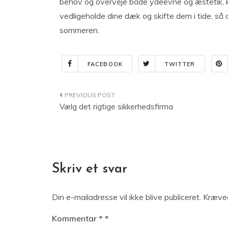
behov og overveje både ydeevne og æstetik, kan
vedligeholde dine dæk og skifte dem i tide, så 
sommeren.
FACEBOOK
TWITTER
Indlægsnavigation
Vælg det rigtige sikkerhedsfirma
Skriv et svar
Din e-mailadresse vil ikke blive publiceret.
Kræved
Kommentar
*