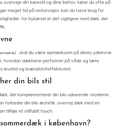
du overveje din kørestil og dine behov. kører du ofte på
ruger meget tid på motorvejen, kan du have brug for
astigheder. for bykørsel er det vigtigere med dæk, der
ik.
evne
, skal du være opmærksom på deres ydeevne.
iser, hvordan dækkene performer på våde og tørre
levetid og brændstofeffektivitet.
r din bils stil
 dæk, der komplementerer din bils udseende. moderne
 forbedre din bils æstetik. overvej dæk med en
 tilføje et stilfuldt touch.
 sommerdæk i københavn?