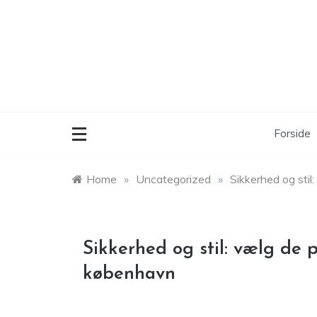
Skip
to
content
Forside
Home
»
Uncategorized
»
Sikkerhed og sti
Sikkerhed og stil: vælg de
københavn