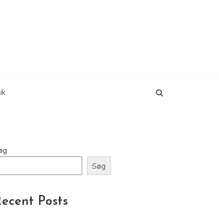
ik
øg
Søg
ecent Posts