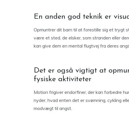
En anden god teknik er visu
Opmuntrer dit barn til at forestille sig et trygt 
være et sted, de elsker, som stranden eller d
kan give dem en mental flugtvej fra deres angs
Det er også vigtigt at opmunt
fysiske aktiviteter
Motion frigiver endorfiner, der kan forbedre hu
nyder, hvad enten det er svømning, cykling el
modvægt til angst.