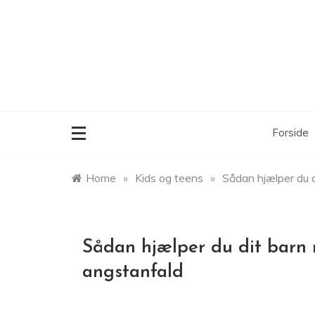
Skip
to
content
Forside
Home
»
Kids og teens
»
Sådan hjælper du 
Sådan hjælper du dit barn
angstanfald