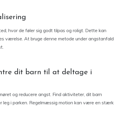
alisering
sted, hvor de føler sig godt tilpas og roligt. Dette kan
eres værelse. At bruge denne metode under angstanfald
t.
re dit barn til at deltage i
møret og reducere angst. Find aktiviteter, dit barn
ler leg i parken. Regelmæssig motion kan være en stærk