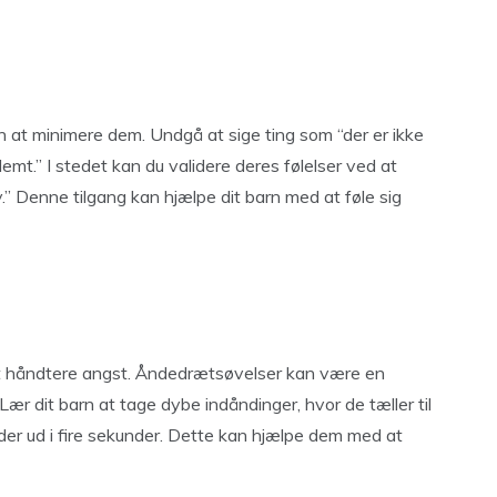
en at minimere dem. Undgå at sige ting som “der er ikke
lemt.” I stedet kan du validere deres følelser ved at
y.” Denne tilgang kan hjælpe dit barn med at føle sig
l at håndtere angst. Åndedrætsøvelser kan være en
Lær dit barn at tage dybe indåndinger, hvor de tæller til
ånder ud i fire sekunder. Dette kan hjælpe dem med at