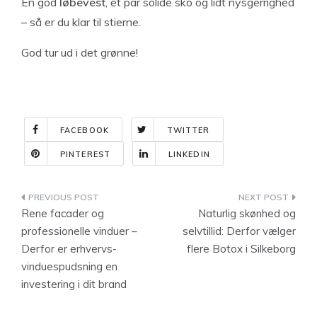
En god
løbevest
, et par solide sko og lidt nysgerrighed
– så er du klar til stierne.
God tur ud i det grønne!
FACEBOOK
TWITTER
PINTEREST
LINKEDIN
Indlægsnavigation
Rene facader og
Naturlig skønhed og
professionelle vinduer –
selvtillid: Derfor vælger
Derfor er erhvervs­
flere Botox i Silkeborg
vinduespudsning en
investering i dit brand