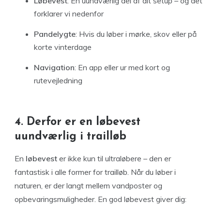
Løbevest
: En uundværlig del af dit setup – og det
forklarer vi nedenfor
Pandelygte
: Hvis du løber i mørke, skov eller på
korte vinterdage
Navigation
: En app eller ur med kort og
rutevejledning
4. Derfor er en løbevest
uundværlig i trailløb
En
løbevest
er ikke kun til ultraløbere – den er
fantastisk i alle former for trailløb. Når du løber i
naturen, er der langt mellem vandposter og
opbevaringsmuligheder. En god løbevest giver dig: