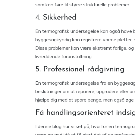
som kan føre til større strukturelle problemer.
4. Sikkerhed
En termografisk undersøgelse kan også have be
byggesagkyndig kan registrere varme pletter, s
Disse problemer kan være ekstremt farlige, o
livreddende foranstaltning.
5. Professionel rådgivning
En termografisk undersøgelse fra en byggesagky
beslutninger om at reparere, opgradere eller o
hjælpe dig med at spare penge, men også øge d
Få handlingsorienteret indsig
I denne blog har vi set på, hvorfor en termogr
være en god idé at få gjort det af en professio