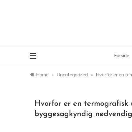
Skip
to
content
Forside
Home
»
Uncategorized
»
Hvorfor er en te
Hvorfor er en termografisk
byggesagkyndig nødvendig