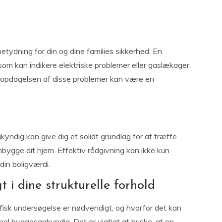
tydning for din og dine families sikkerhed. En
om kan indikere elektriske problemer eller gaslækager.
g opdagelsen af disse problemer kan være en
ndig kan give dig et solidt grundlag for at træffe
mbygge dit hjem. Effektiv rådgivning kan ikke kun
in boligværdi.
t i dine strukturelle forhold
afisk undersøgelse er nødvendigt, og hvorfor det kan
nel byggesagkyndig. Det er vigtigt at huske, at en