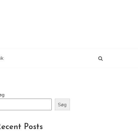
ik
øg
Søg
ecent Posts