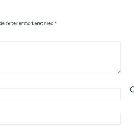
e felter er markeret med
*
C