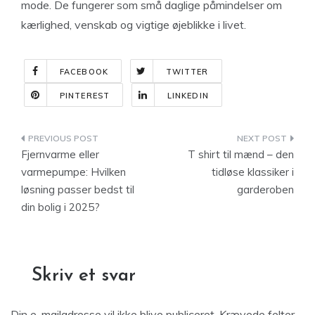
mode. De fungerer som små daglige påmindelser om
kærlighed, venskab og vigtige øjeblikke i livet.
FACEBOOK
TWITTER
PINTEREST
LINKEDIN
Indlægsnavigation
Fjernvarme eller
T shirt til mænd – den
varmepumpe: Hvilken
tidløse klassiker i
løsning passer bedst til
garderoben
din bolig i 2025?
Skriv et svar
Din e-mailadresse vil ikke blive publiceret.
Krævede felter