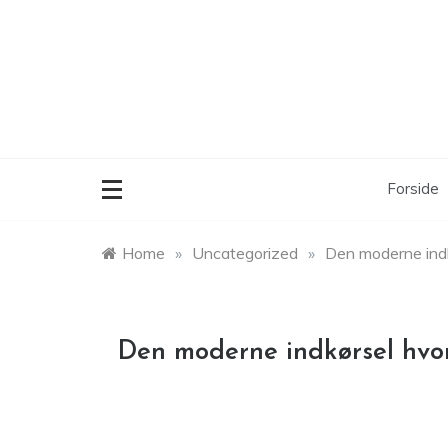
Skip
to
content
Forside
Home
»
Uncategorized
»
Den moderne indk
Den moderne indkørsel hvor