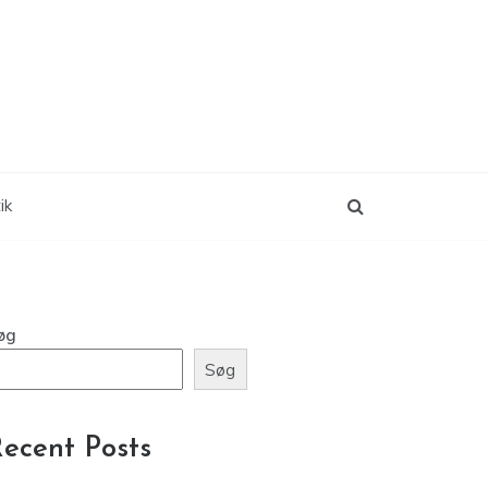
ik
øg
Søg
ecent Posts