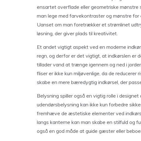
ensartet overflade eller geometriske mønstre s
man lege med farvekontraster og mønstre for at 
Uanset om man foretrækker et strømlinet udtryk 
løsning, der giver plads til kreativitet.
Et andet vigtigt aspekt ved en moderne indkørs
regn, og derfor er det vigtigt, at indkørslen e
tillader vand at trænge igennem og ned i jorden
fliser er ikke kun miljøvenlige, da de reducerer
skabe en mere bæredygtig indkørsel, der passer
Belysning spiller også en vigtig rolle i designe
udendørsbelysning kan ikke kun forbedre sik
fremhæve de æstetiske elementer ved indkørsle
langs kanterne kan man skabe en stilfuld og funk
også en god måde at guide gæster eller bebo