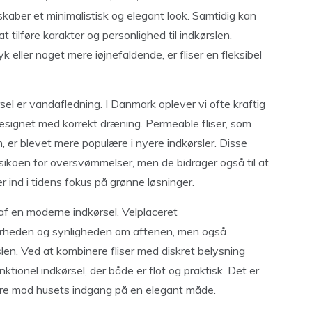
kaber et minimalistisk og elegant look. Samtidig kan
tilføre karakter og personlighed til indkørslen.
eller noget mere iøjnefaldende, er fliser en fleksibel
el er vandafledning. I Danmark oplever vi ofte kraftig
r designet med korrekt dræning. Permeable fliser, som
, er blevet mere populære i nyere indkørsler. Disse
 risikoen for oversvømmelser, men de bidrager også til at
 ind i tidens fokus på grønne løsninger.
t af en moderne indkørsel. Velplaceret
kerheden og synligheden om aftenen, men også
n. Ved at kombinere fliser med diskret belysning
tionel indkørsel, der både er flot og praktisk. Det er
ere mod husets indgang på en elegant måde.