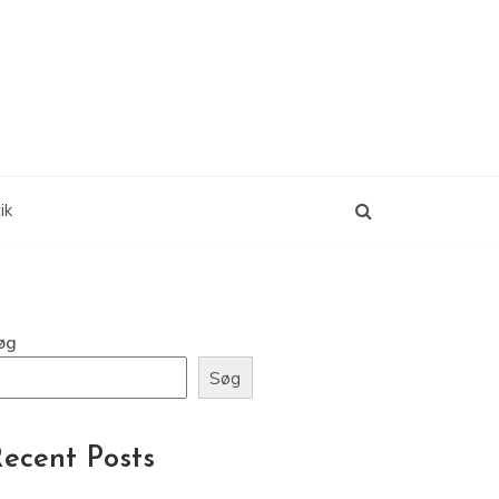
ik
øg
Søg
ecent Posts