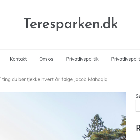
Teresparken.dk
Kontakt
Om os
Privatlivspolitik
Privatlivspolit
 ting du bør tjekke hvert år ifølge Jacob Mahaqiq
S
R