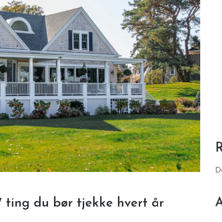
D
A
 ting du bør tjekke hvert år