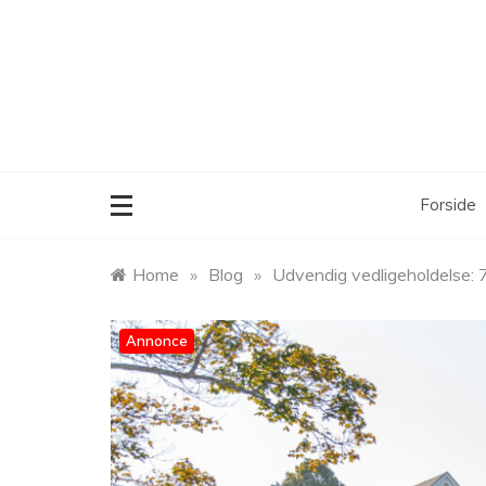
Skip
to
content
Forside
Home
»
Blog
»
Udvendig vedligeholdelse: 7
Annonce