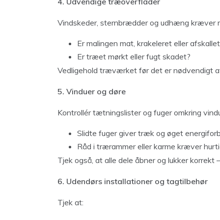
4. Udvendige træoverflader
Vindskeder, sternbrædder og udhæng kræver ma
Er malingen mat, krakeleret eller afskalle
Er træet mørkt eller fugt skadet?
Vedligehold træværket før det er nødvendigt at
5. Vinduer og døre
Kontrollér tætningslister og fuger omkring vind
Slidte fuger giver træk og øget energifor
Råd i trærammer eller karme kræver hurti
Tjek også, at alle dele åbner og lukker korrekt
6. Udendørs installationer og tagtilbehør
Tjek at: