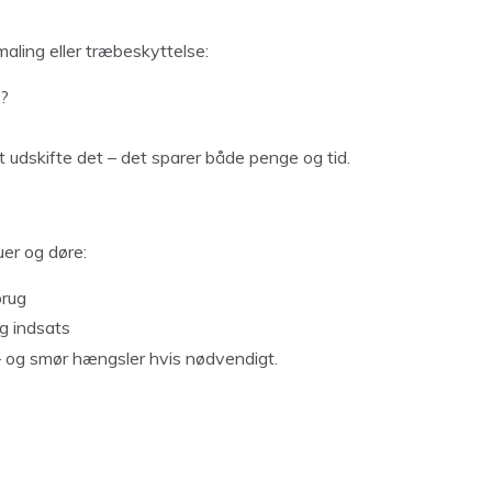
ling eller træbeskyttelse:
t?
 udskifte det – det sparer både penge og tid.
uer og døre:
brug
g indsats
 – og smør hængsler hvis nødvendigt.