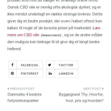
produkt end hvis du vælger et tilfældigt online firma.
Dansk CBD olie er nemlig ofte økologisk dyrket, og er
ikke mindst underlagt en række strenge lovkrav. Dette
giver dig et bedre produkt, der oven i købet oftest kan
købes til nogle af de laveste priser på markedet.
Læs
mere om CBD olie
, og se de andre måder
den muligvis kan bidrage til at give dig et langt bedre
helbred.
FACEBOOK
TWITTER
PINTEREST
LINKEDIN
Indlægsnavigation
Danmarks 4 bedste
Byggegrund Thy: Hvorfor,
forlystelsesparker
hvor, pris og hvordan?